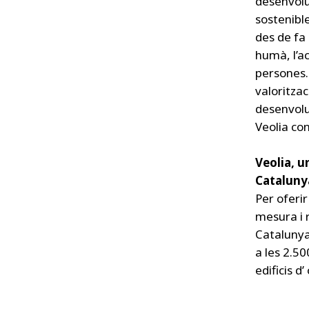
desenvolu
sostenible
des de fa 
humà, l’a
persones. 
valoritza
desenvolup
Veolia co
Veolia, u
Cataluny
Per oferir
mesura i r
Catalunya
a les 2.50
edificis d’