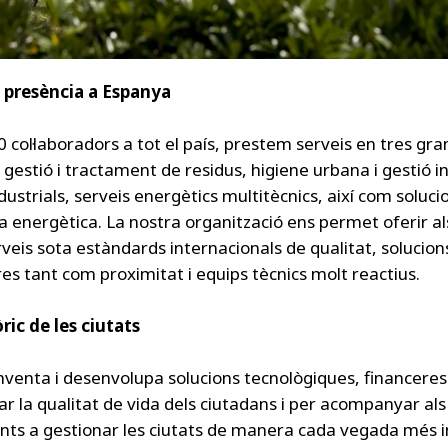
 presència a Espanya
 col·laboradors a tot el país, prestem serveis en tres gra
: gestió i tractament de residus, higiene urbana i gestió i
dustrials, serveis energètics multitècnics, així com soluci
ia energètica. La nostra organització ens permet oferir a
rveis sota estàndards internacionals de qualitat, solucion
es tant com proximitat i equips tècnics molt reactius.
ric de les ciutats
nventa i desenvolupa solucions tecnològiques, financeres 
ar la qualitat de vida dels ciutadans i per acompanyar als
ts a gestionar les ciutats de manera cada vegada més in