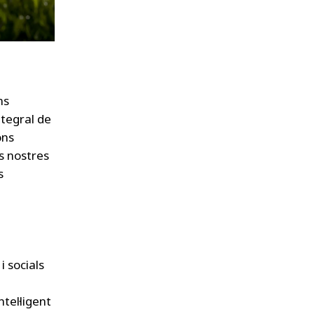
ns
ntegral de
ons
ls nostres
s
i socials
tel·ligent