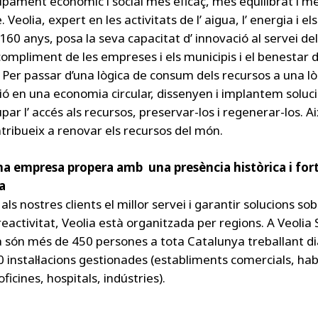
pament econòmic i social més eficaç, més equilibrat i m
. Veolia, expert en les activitats de l’ aigua, l’ energia i el
160 anys, posa la seva capacitat d’ innovació al servei de
compliment de les empreses i els municipis i el benestar d
Per passar d’una lògica de consum dels recursos a una lòg
ció en una economia circular, dissenyen i implantem soluc
ar l’ accés als recursos, preservar-los i regenerar-los. A
ntribueix a renovar els recursos del món.
na empresa propera amb una presència històrica i for
a
 als nostres clients el millor servei i garantir solucions so
eactivitat, Veolia està organitzada per regions. A Veolia 
 són més de 450 persones a tota Catalunya treballant d
0 instal·lacions gestionades (establiments comercials, ha
 oficines, hospitals, indústries).