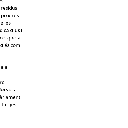
és
s residus
l progrés
e les
ica d’ ús i
ions per a
ixí és com
ta a
bre
Serveis
iàriament
bitatges,