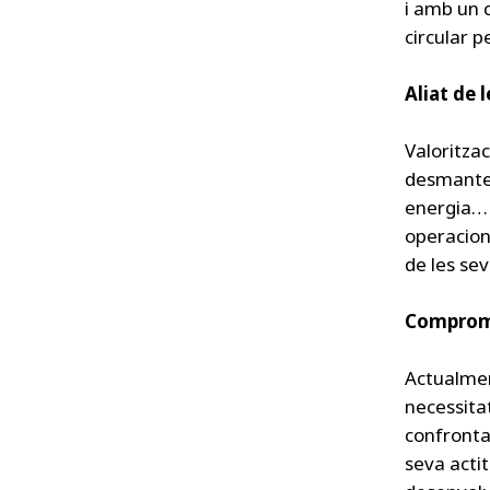
i amb un 
circular 
Aliat de 
Valoritzac
desmantell
energia… 
operacion
de les sev
Comprom
Actualmen
necessita
confronta
seva acti