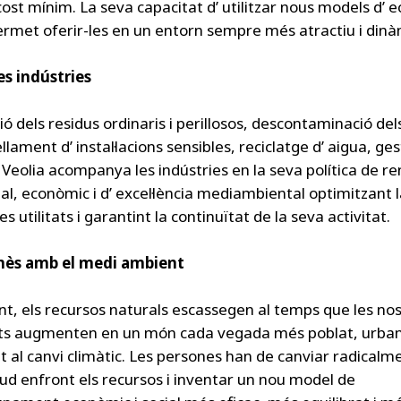
cost mínim. La seva capacitat d’ utilitzar nous models d’
permet oferir-les en un entorn sempre més atractiu i dinà
les indústries
ió dels residus ordinaris i perillosos, descontaminació dels
ament d’ instal·lacions sensibles, reciclatge d’ aigua, gest
Veolia acompanya les indústries en la seva política de r
al, econòmic i d’ excel·lència mediambiental optimitzant l
es utilitats i garantint la continuïtat de la seva activitat.
ès amb el medi ambient
t, els recursos naturals escassegen al temps que les no
ts augmenten en un món cada vegada més poblat, urbani
t al canvi climàtic. Les persones han de canviar radicalme
tud enfront els recursos i inventar un nou model de