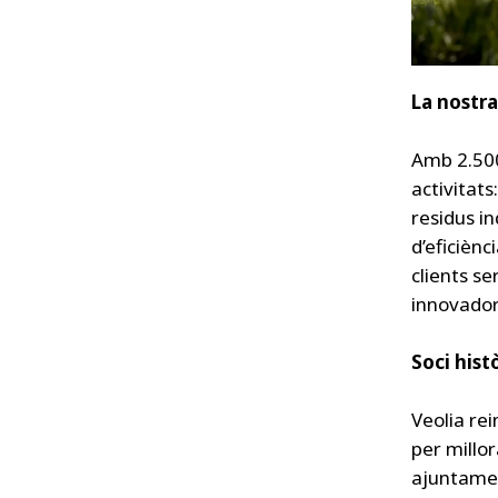
La nostra
Amb 2.500
activitats
residus in
d’eficiènc
clients se
innovador
Soci histò
Veolia rei
per millor
ajuntamen