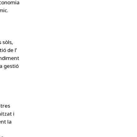
 economia
mic.
 sòls,
ió de l’
endiment
a gestió
stres
tzat i
nt la