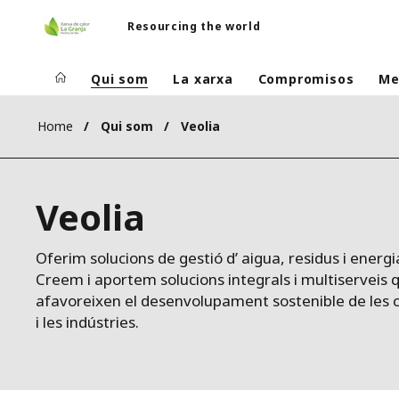
Resourcing the world
Qui som
La xarxa
Compromisos
Me
Home
Qui som
Veolia
Veolia
Oferim solucions de gestió d’ aigua, residus i energi
Creem i aportem solucions integrals i multiserveis 
afavoreixen el desenvolupament sostenible de les c
i les indústries.