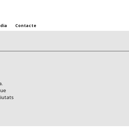
dia
Contacte
a.
que
iutats